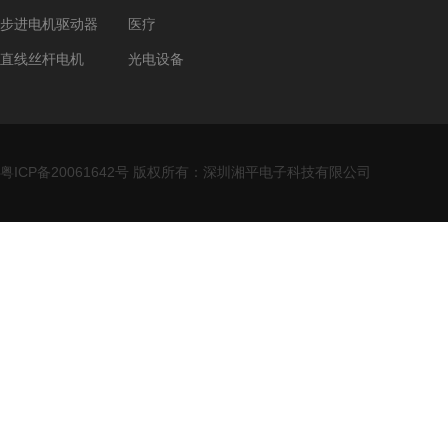
步进电机驱动器
医疗
直线丝杆电机
光电设备
粤ICP备20061642号
版权所有：深圳湘平电子科技有限公司