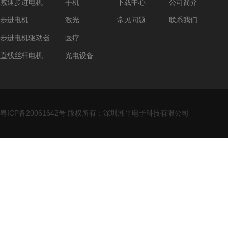
减速步进电机
手机
下载中心
公司简介
步进电机
激光
常见问题
联系我们
步进电机驱动器
医疗
直线丝杆电机
光电设备
粤ICP备20061642号
版权所有：深圳湘平电子科技有限公司