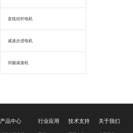
直线丝杆电机
减速步进电机
伺服减速机
产品中心
行业应用
技术支持
关于我们