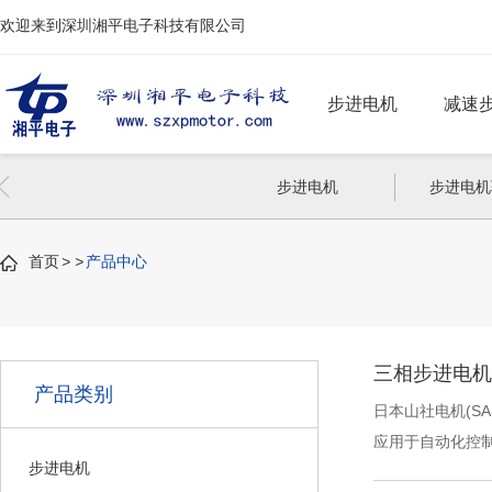
欢迎来到深圳湘平电子科技有限公司
步进电机
减速
两相步进电机
偏心齿轮减速步
步进电机
步进电机
三相步进电机
行星减速步进电
首页
>
>
产品中心
闭环步进电机
三相步进电机
刹车步进电机
产品类别
日本山社电机(S
应用于自动化控
功能步进电机
步进电机